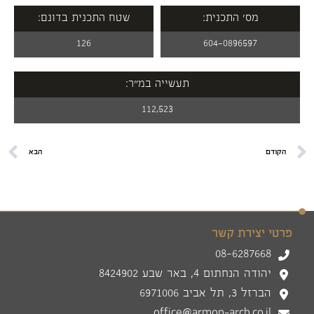
מס' התכנית:
שטח התכנית בדונם:
126
604-0896597
תעשייה במ"ר:
112,523
הקודם
הבא
פרטי יצירת קשר
08-6287668
יהודה הנחתום 4, באר שבע 8424902
הברזל 3, תל אביב 6971006