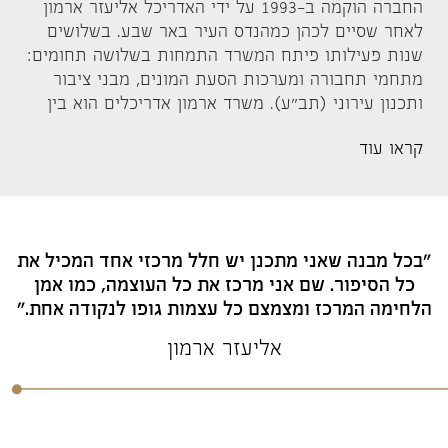
החברה הוקמה ב-1993 על ידי האדריכל אליעזר ארמון
לאחר שסיים לכהן כמהנדס העיר באר שבע. בשלושים
שנות פעילותו פיתח המשרד התמחות בשלושה תחומים:
מתחמי תחבורה ומערכות הסעת המונים, מבני ציבור
ותכנון עירוני (תב"ע). משרד ארמון אדריכלים הוא בין
המובילים שבמתכנני תחנות הרכבת בישראל. במסגרת
קראו עוד
זו תוכננו תחנות: באר שבע מרכז, להבים, וולפסון,
תעופה (שוהם) ועיר היין אשקלון. החברה מעורבת
בתכנון כ-40% מתחנות המטרו בישראל הן בקו M2
(תכנון סטטוטורי) והן בקו M1 (תכנון מוקדם). מבני
הציבור של ארמון מאופיינים במראה ייחודי ובולט בנוף
"בכל מבנה שאני מתכנן יש חלל מרכזי אחד המכיל את
העירוני, כל אחד מהם מספר סיפור. בין הבולטים שבהם:
כל הסיפור. שם אני מרכז את כל העוצמה, כמו אמן
בית הכנסת "הסנה הבוער" בבה"ד 1, בית "יד שרה" באר
הלחימה המרכז ומצמצם כל עצמות גופו לנקודה אחת."
שבע, משרד החקלאות חוות גילת, מרכז מבקרים באר
אברהם ומוזיאון הסנהדרין ביבנה. בתחום התכנון
אליעזר ארמון
העירוני, החברה תכננה שכונות בהיקף מצטבר של מעל
70 מיליון מ"ר וכ-100 אלף יחידות דיור ומיליוני מ"ר
תעסוקה, מסחר ותעשייה באשקלון, נתיבות, ירוחם,
דימונה, ראשון לציון, מזכרת בתיה, קריית גת, קריית