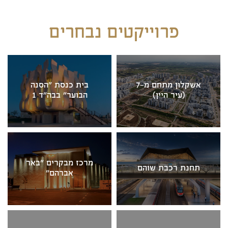
עקרון, מצפה רמון ובית שמש. במקרים מסוימים הכפילו
תכנוניהם את גודל העיר. בשנת 2012 אסף, בנו של
פרוייקטים נבחרים
אליעזר הצטרף למשרד. המשרד מונה כיום מעל 20
עובדים, הפועלים מבאר שבע ומתל אביב ואמונים על
פרוייקטים בכל רחבי הארץ.
אשקלון מתחם מ-7
בית כנסת "הסנה
(עיר היין)
הבוער" בבה"ד 1
מרכז מבקרים "באר
תחנת רכבת שוהם
אברהם"