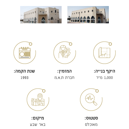
היקף בנייה:
המזמין:
שנת הקמה:
1,000 מ"ר
חברת ת.א.מ
1993
סטטוס:
מיקום:
מאוכלס
באר שבע