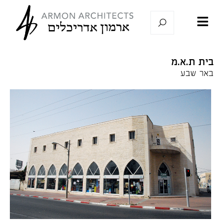
בית ת.א.מ
באר שבע