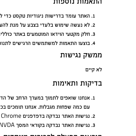
התאמות נוספות
האתר עומד בדרישות ניגודיות טקסט כדי ל
לא נעשה שימוש בלעדי בצבע על מנת להע
חלק מקטעי הוידאו המוטמעים באתר כוללים
בוצעו התאמות למשתמשים הרגישים לתנועה
ממשק נגישות
לא קיים
בדיקות ותאימות
אנחנו שואפים לתמוך במערך הרחב של הדפד
עם כמה שפחות מגבלות. אנחנו תומכים בכל הדפדפנים המרכזיים, כולל Apple Safari
נגישות האתר נבדקה בדפדפנים Google Chrome ו Mozilla Firefox
נגישות האתר נבדקה בקוראי המסך NVDA ו- TalkBack.