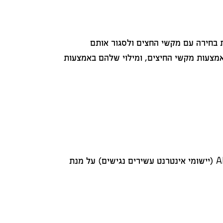
י Tab ו- Shift + Tab , להפעיל תפריטים ושדות בחירה עם מקשי החצים ולסגור אותם
ט בין רכיבי רדיו ובין תיבת סימון באמצעות מקשי החיצים, ומילוי שלהם באמצעות
האתר כתוב בצורה סמנטית, עם תגיותHTML מקובלות והיררכיית תוכן. בנוסף, מוטמעות באתר תכונות ARIA (יישומי אינטרנט עשירים נגישים) על מנת