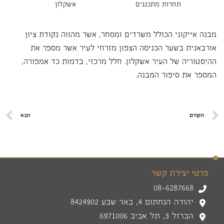
תחרות מתכננים
אשקלון
מבנה אייקוני הכולל משרדים ומסחר, אשר מהווה נקודת ציון
אורבאנית בשער הכניסה הצפון מזרחי לעיר אשר מספר את
ההיסטוריה של העיר אשקלון. חלל מרכזי, בדמות כד אמפורה,
המספר את סיפור המבנה.
הקודם
הבא
פרטי יצירת קשר
08-6287668
יהודה הנחתום 4, באר שבע 8424902
הברזל 3, תל אביב 6971006