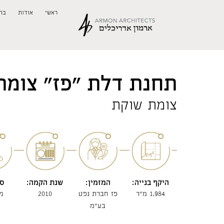
ראשי
אודות
בת
תחנת דלת "פז" צומת
צומת שוקת
היקף בנייה:
המזמין:
שנת הקמה:
סט
1,984 מ"ר
פז חברת נפט
2010
מ
בע"מ