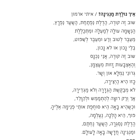
אֵיךְ נוֹלֶדֶת מַנְגִּינָה?
/ איתי ארמון
שׁוּב זֶה קוֹרֶה, הַדֶּלֶת נִפְתַחַת, הַשַּׁעַר נִפְרָץ,
הַנְּשָׁמָה עוֹלָה לְמַעְלָה וּמִתְכַּלֶּלֶת
מֵעֵבֶר לְטוֹב וְרַע וּמֵעֵבֶר לְשִׁפּוּט,
בְּלִי נָכוֹן אוֹ לֹא נָכוֹן,
שׁוּב זֶה קוֹרֶה, אֲנִי נִכְנָס
וְהַאֶצְבָּעוֹת זָזוֹת מֵעַצְמָן,
גְּרוֹנִי נִמְלָא אוֹן וְשָׁר.
כָּזוֹ הִיא הַיְּצִירָה,
לֹא מְבַקֶּשֶׁת הַגְדָּרָה וְלֹא מַגְדִּירָה,
אַךְ וְרַק רוֹצָה לְהִתְמַמֵּשׁ וּלְהִוָּלֵד,
וּכְשֶׁהִיא בָּאָה הִיא סוֹחֶפֶת אוֹתִי פְּנִימָה אֵלֶיהָ.
פּוּף, הִיא הָלְכָה, נֶעֶלְמָה,
הַדֶּלֶת נִסְגְּרָה, הַשַּׁעַר נֶחְתַּם,
וּמַנְגִּינָה חֲדָשָׁה בָּאָה לָעוֹלָם.