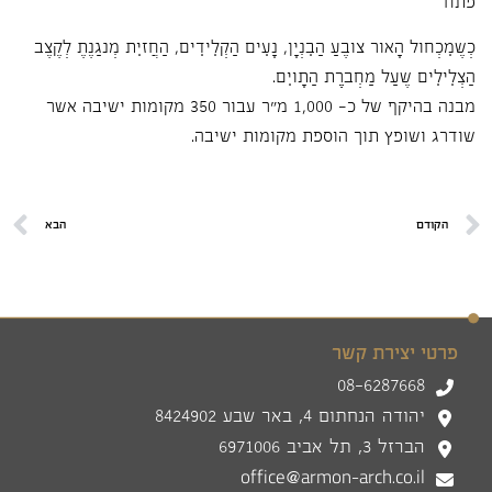
פתח
כְּשֶׁמִּכְחוֹל הָאוֹר צוֹבֶעַ הַבִּנְיָן, נָעִים הַקְּלִידִים, הַחֲזיִת מְנגַנֶּתֶ לְקֶצֶב
הַצְלִּילִים שֶׁעַל מַחְברֶֶּת הַתָּויִם.
מבנה בהיקף של כ- 1,000 מ"ר עבור 350 מקומות ישיבה אשר
שודרג ושופץ תוך הוספת מקומות ישיבה.
הקודם
הבא
פרטי יצירת קשר
08-6287668
יהודה הנחתום 4, באר שבע 8424902
הברזל 3, תל אביב 6971006
office@armon-arch.co.il