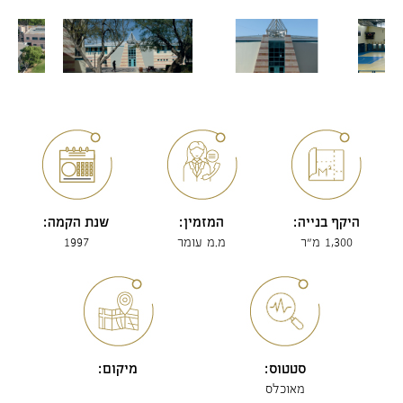
היקף בנייה:
המזמין:
שנת הקמה:
1,300 מ"ר
מ.מ עומר
1997
סטטוס:
מיקום:
מאוכלס