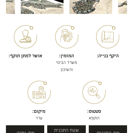
היקף בנייה:
המזמין:
אושר למתן תוקף:
משרד הבינוי
והשיכון
סטטוס:
מיקום:
הוקפא
ערד
שטח התכנית