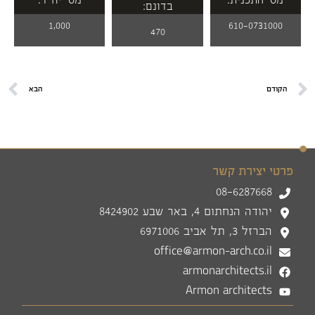
מס' התכנית:
מס' יח"ד:
בדונם:
1,000
610-0731000
470
הקודם
הבא
פרטי יצירת קשר
08-6287668
יהודה הנחתום 4, באר שבע 8424902
הברזל 3, תל אביב 6971006
office@armon-arch.co.il
armonarchitects.il
Armon architects