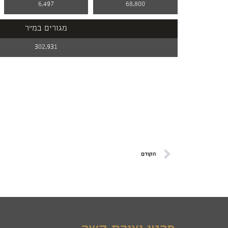
6,497
68,800
מגורים במ"ר
302,931
הקודם