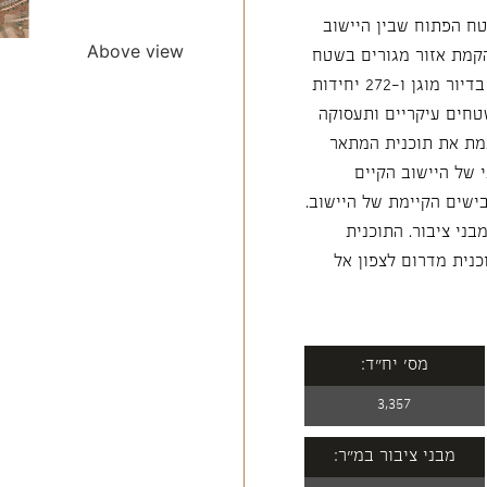
ח הפתוח שבין היישוב
Above view
קמת אזור מגורים בשטח
של כ-1,199 דונם, הכוללת 3,357 יח"ד מתוכן 300 יח"ד בדיור מוגן ו-272 יחידות
, מסחר בשטח בנוי של כ-6,700 מ"ר שטחים עיקריים ותעסוקה
נית תואמת את תוכנית המתאר
 של היישוב הקיים
שים הקיימת של היישוב.
בני ציבור. התוכנית
נית מדרום לצפון אל
מס' יח"ד:
3,357
מבני ציבור במ"ר: