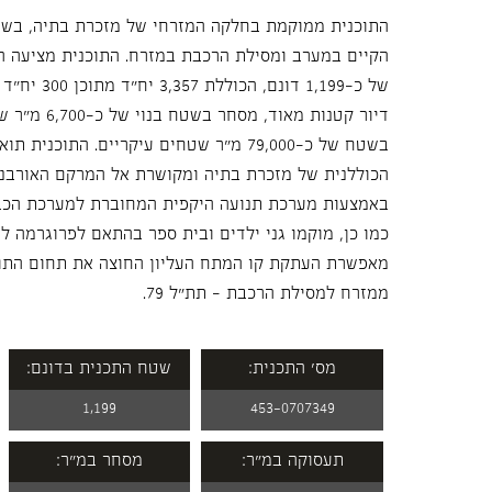
התוכנית ממוקמת בחלקה המזרחי של מזכרת בתיה, בשט
הקיים במערב ומסילת הרכבת במזרח. התוכנית מציעה ה
דיור קטנות מאוד
בשטח של כ-79,000 מ"ר שטחים עיקריים. התוכ
הכוללנית של מזכרת בתיה ומקושרת אל המרקם האורבני
באמצעות מערכת תנועה היקפית המחוברת למערכת הכבי
כמו כן, מוקמו גני ילדים ובית ספר בהתאם לפרוגרמה למ
מאפשרת העתקת קו המתח העליון החוצה את תחום התוכ
ממזרח למסילת הרכבת - תת"ל 79.
מס' התכנית:
שטח התכנית בדונם:
1,199
453-0707349
תעסוקה במ"ר:
מסחר במ"ר: