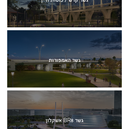
גשר קדש / כוסות היין
גשר האמפורות
גשר BR8 אשקלון