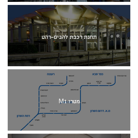
תחנת רכבת להבים-רהט
מטרו M1